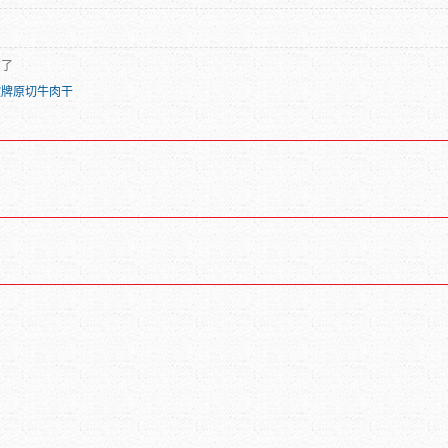
有了
欧牌原切牛肉干