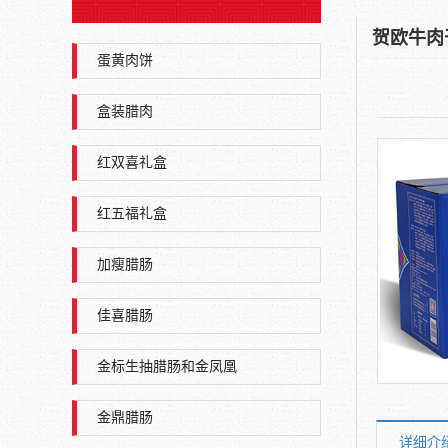
贺欧牛肉
蛋黄肉饼
盒装腊肉
红双喜礼盒
红五福礼盒
加瘦腊肠
佳喜腊肠
金标生抽腊肠和金凤凰
金鼎腊肠
详细介