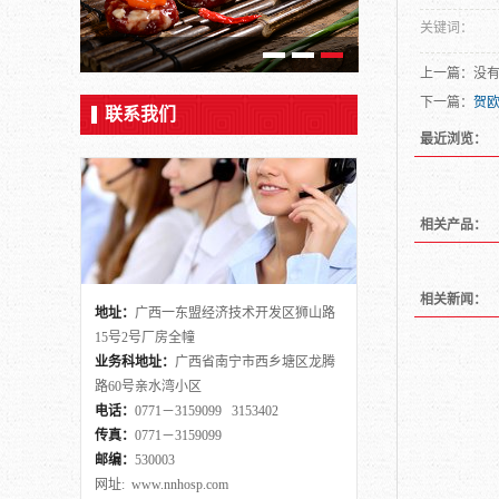
关键词：
上一篇：没
下一篇：
贺
联系我们
最近浏览：
相关产品：
相关新闻：
地址：
广西一东盟经济技术开发区狮山路
15号2号厂房全幢
业务科地址：
广西省南宁市西乡塘区龙腾
路60号亲水湾小区
电话：
0771－3159099 3153402
传真：
0771－3159099
邮编：
530003
网址: www.nnhosp.com