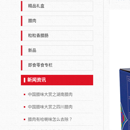
精品礼盒
腊肉
粒粒香腊肠
新品
即食零食专栏
新闻资讯
中国腊味大赏之湖南腊肉
中国腊味大赏之四川腊肉
腊肉有哈喇味怎么去除 ？