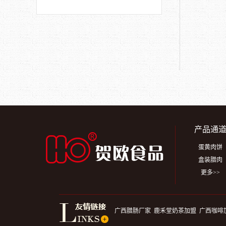
产品通
蛋黄肉饼
盒装腊肉
更多>>
广西腊肠厂家
鹿禾堂奶茶加盟
广西咖啡