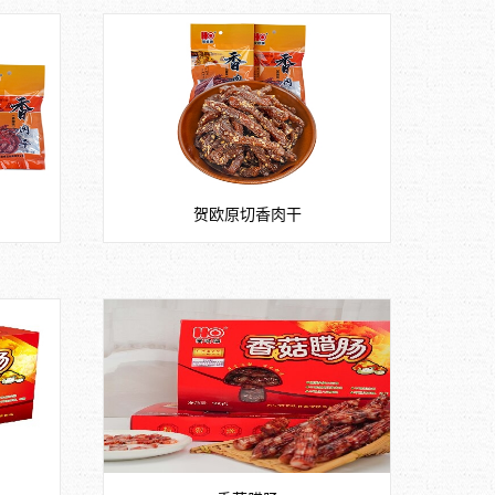
贺欧原切香肉干