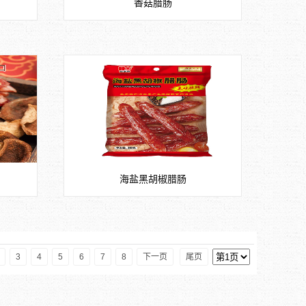
香菇腊肠
海盐黑胡椒腊肠
3
4
5
6
7
8
下一页
尾页