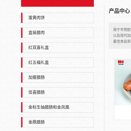
产品中心
蛋黄肉饼
南宁市贺欧
盒装腊肉
以及现代加
最佳食品奖
红双喜礼盒
红五福礼盒
加瘦腊肠
佳喜腊肠
金标生抽腊肠和金凤凰
金鼎腊肠