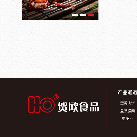
产品通
蛋黄肉饼
盒装腊肉
更多>>