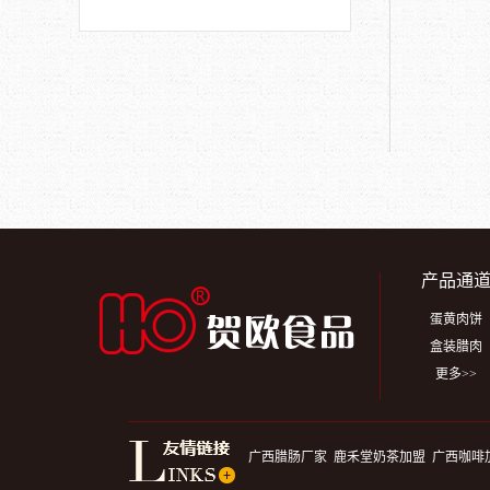
产品通
蛋黄肉饼
盒装腊肉
更多>>
广西腊肠厂家
鹿禾堂奶茶加盟
广西咖啡