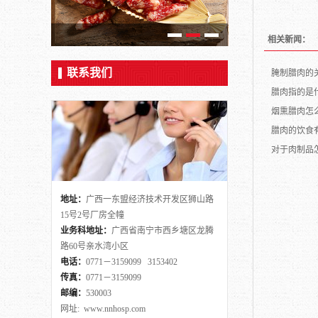
相关新闻：
联系我们
腌制腊肉的
腊肉指的是
烟熏腊肉怎
腊肉的饮食
对于肉制品
地址：
广西一东盟经济技术开发区狮山路
15号2号厂房全幢
业务科地址：
广西省南宁市西乡塘区龙腾
路60号亲水湾小区
电话：
0771－3159099 3153402
传真：
0771－3159099
邮编：
530003
网址: www.nnhosp.com