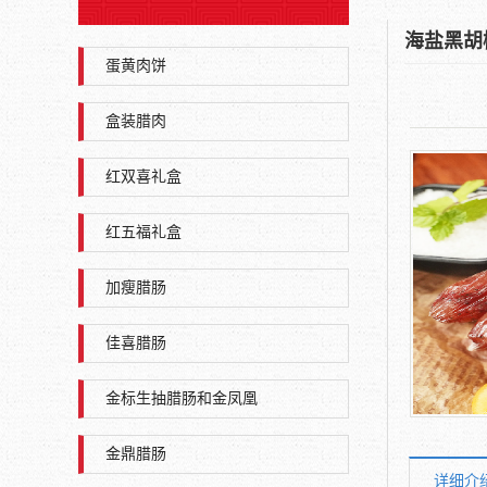
海盐黑胡
蛋黄肉饼
盒装腊肉
红双喜礼盒
红五福礼盒
加瘦腊肠
佳喜腊肠
金标生抽腊肠和金凤凰
金鼎腊肠
详细介