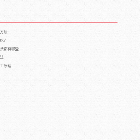
方法
吃？
法都有哪些
法
工原理